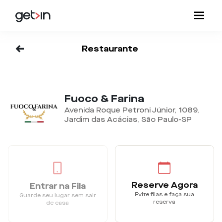
<-
Restaurante
Fuoco & Farina
Avenida Roque Petroni Júnior, 1089,
Jardim das Acácias, São Paulo-SP
Reserve Agora
Entrar na Fila
Evite filas e faça sua
Guarde seu lugar sem sair
reserva
de casa