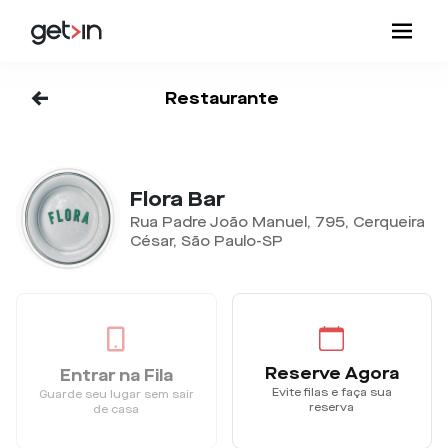
<-
Restaurante
Flora Bar
Rua Padre João Manuel, 795, Cerqueira
César, São Paulo-SP
Reserve Agora
Entrar na Fila
Evite filas e faça sua
Guarde seu lugar sem sair
reserva
de casa