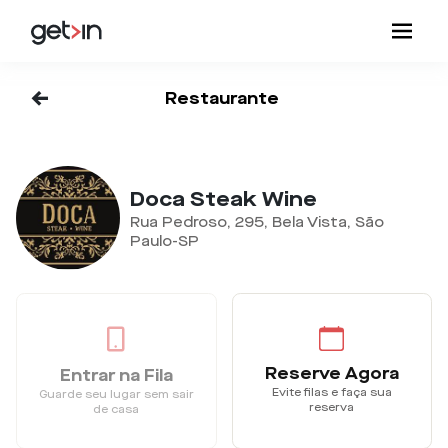
<-
Restaurante
Doca Steak Wine
Rua Pedroso, 295, Bela Vista, São
Paulo-SP
Reserve Agora
Entrar na Fila
Evite filas e faça sua
Guarde seu lugar sem sair
reserva
de casa