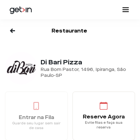
<-
Restaurante
Di Bari Pizza
Rua Bom Pastor, 1496, Ipiranga, São
Paulo-SP
Reserve Agora
Entrar na Fila
Evite filas e faça sua
Guarde seu lugar sem sair
reserva
de casa