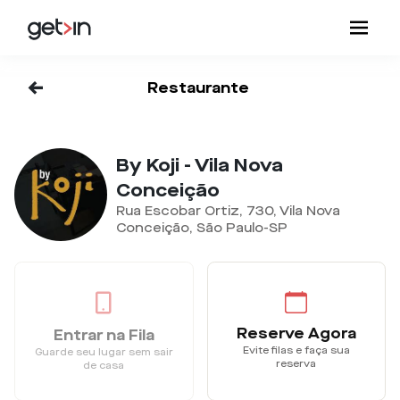
<-
Restaurante
By Koji - Vila Nova
Conceição
Rua Escobar Ortiz, 730, Vila Nova
Conceição, São Paulo-SP
Reserve Agora
Entrar na Fila
Evite filas e faça sua
Guarde seu lugar sem sair
reserva
de casa