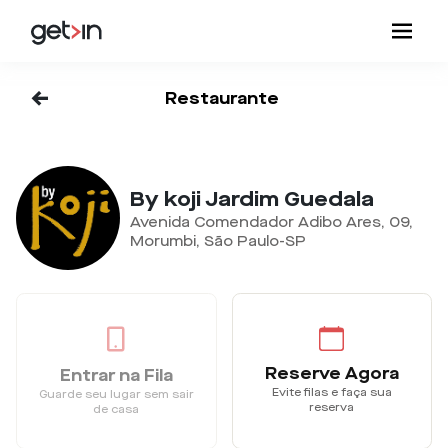
<-
Restaurante
By koji Jardim Guedala
Avenida Comendador Adibo Ares, 09,
Morumbi, São Paulo-SP
Reserve Agora
Entrar na Fila
Evite filas e faça sua
Guarde seu lugar sem sair
reserva
de casa