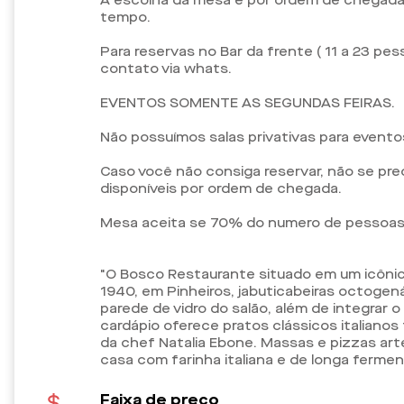
A escolha da mesa é por ordem de chegada
tempo.
Para reservas no Bar da frente ( 11 a 23 pe
contato via whats.
EVENTOS SOMENTE AS SEGUNDAS FEIRAS.
Não possuímos salas privativas para eventos
Caso você não consiga reservar, não se pr
disponíveis por ordem de chegada.
Mesa aceita se 70% do numero de pessoas 
"O Bosco Restaurante situado em um icôni
1940, em Pinheiros, jabuticabeiras octogen
parede de vidro do salão, além de integrar o 
cardápio oferece pratos clássicos italian
da chef Natalia Ebone. Massas e pizzas art
casa com farinha italiana e de longa ferme
Faixa de preço