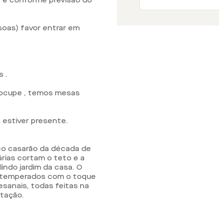
 e conforme previsão do
ssoas) favor entrar em
 .
eocupe , temos mesas
estiver presente.
co casarão da década de
árias cortam o teto e a
lindo jardim da casa. O
os temperados com o toque
esanais, todas feitas na
ntação.