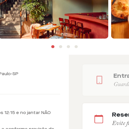
 Paulo-SP
Entra
Guarde 
 12:15 e no jantar NÃO
Rese
Evite fi