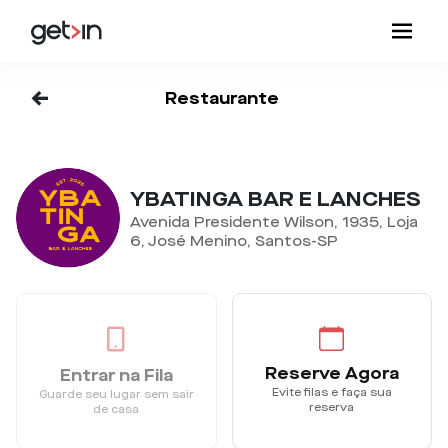
<-
Restaurante
YBATINGA BAR E LANCHES
Avenida Presidente Wilson, 1935, Loja
6, José Menino, Santos-SP
Reserve Agora
Entrar na Fila
Evite filas e faça sua
Guarde seu lugar sem sair
reserva
de casa