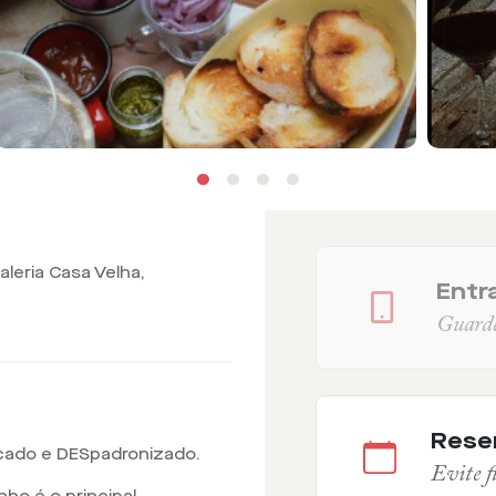
aleria Casa Velha,
Entra
Guarde 
Rese
cado e DESpadronizado.
Evite fi