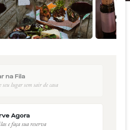
r na Fila
seu lugar sem sair de casa
rve Agora
las e faça sua reserva