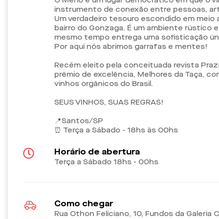
O Merlô é um lugar democrático em que o vin
instrumento de conexão entre pessoas, art
Um verdadeiro tesouro escondido em meio 
bairro do Gonzaga. É um ambiente rústico e
mesmo tempo entrega uma sofisticação únic
Por aqui nós abrimos garrafas e mentes!
Recém eleito pela conceituada revista Pra
prêmio de excelência, Melhores da Taça, co
vinhos orgânicos do Brasil.
SEUS VINHOS, SUAS REGRAS!
📍Santos/SP
⏰️ Terça a Sábado - 18hs às 00hs
Horário de abertura
Terça a Sábado 18hs - 00hs
Como chegar
Rua Othon Feliciano, 10, Fundos da Galeria 