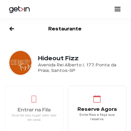
<-
Restaurante
Hideout Fizz
Avenida Rei Alberto I, 177, Ponta da
Praia, Santos-SP
Reserve Agora
Entrar na Fila
Evite filas e faça sua
Guarde seu lugar sem sair
reserva
de casa