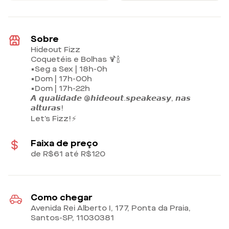
Sobre
Hideout Fizz
Coquetéis e Bolhas 🍹🍾
▪️Seg a Sex | 18h-0h
▪️Dom | 17h-00h
▪️Dom | 17h-22h
𝘼 𝙦𝙪𝙖𝙡𝙞𝙙𝙖𝙙𝙚 @𝙝𝙞𝙙𝙚𝙤𝙪𝙩.𝙨𝙥𝙚𝙖𝙠𝙚𝙖𝙨𝙮, 𝙣𝙖𝙨
𝙖𝙡𝙩𝙪𝙧𝙖𝙨!
Let’s Fizz!⚡️
Faixa de preço
de R$61 até R$120
Como chegar
Avenida Rei Alberto I, 177, Ponta da Praia,
Santos-SP
,
11030381