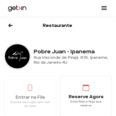
<-
Restaurante
Pobre Juan - Ipanema
Rua Visconde de Pirajá, 616, Ipanema,
Rio de Janeiro-RJ
Reserve Agora
Entrar na Fila
Evite filas e faça sua
Guarde seu lugar sem sair
reserva
de casa