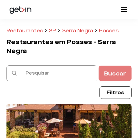
Restaurantes
>
SP
>
Serra Negra
>
Posses
Restaurantes em
Posses -
Serra
Negra
Buscar
Filtros