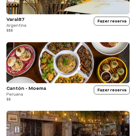
Varal87
Fazer reserva
Argentina
$$$
Cantón - Moema
Fazer reserva
Peruana
$$