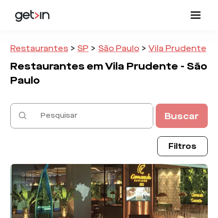
Restaurantes
>
SP
>
São Paulo
>
Vila Prudente
Restaurantes em
Vila Prudente -
São
Paulo
Buscar
Filtros