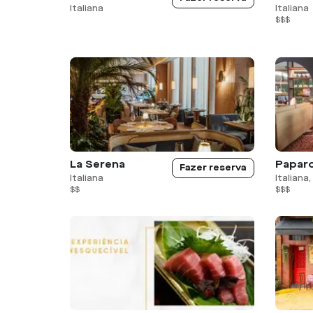
Italiana
Italiana
$$$
La Serena
Fazer reserva
Italiana
Italiana
$$
$$$