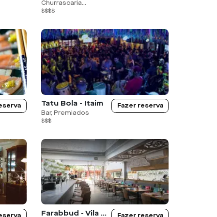
Churrascaria...
$$$$
Tatu Bola - Itaim
eserva
Fazer reserva
Bar, Premiados
$$$
Farabbud - Vila Nova
eserva
Fazer reserva