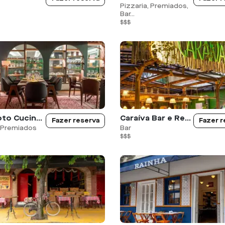
Pizzaria, Premiados,
Bar...
$$$
Paparoto Cucina - JK
Caraíva Bar e Restaurante
Fazer reserva
Fazer r
, Premiados
Bar
$$$