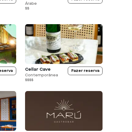
Árabe
$$
Cellar Cave
eserva
Fazer reserva
Contemporânea
$$$$