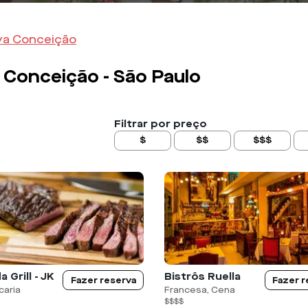
ova Conceição
a Conceição -
São Paulo
Filtrar por preço
$
$$
$$$
 Grill - JK
Bistrôs Ruella
Fazer reserva
Fazer r
caria
Francesa, Cena
$$$$