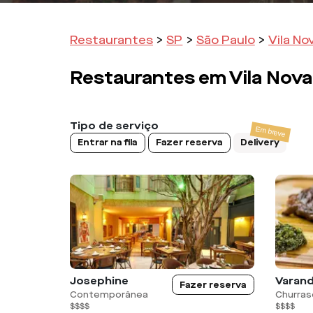
Restaurantes
>
SP
>
São Paulo
>
Vila N
Restaurantes em
Vila Nov
Tipo de serviço
Entrar na fila
Fazer reserva
Delivery
Josephine
Varanda
Fazer reserva
Contemporânea
Churras
$$$$
$$$$