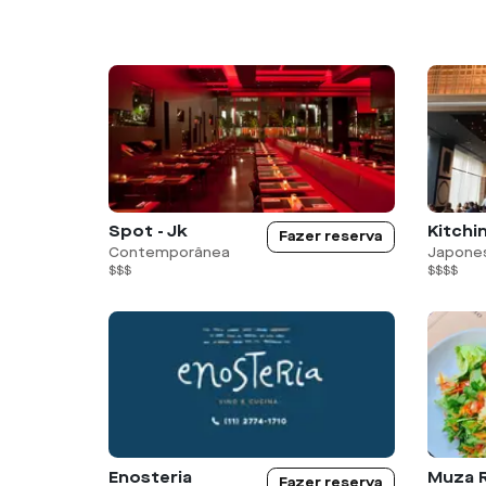
Spot - Jk
Kitchin
Fazer reserva
Contemporânea
Japone
$$$
$$$$
Enosteria
Fazer reserva