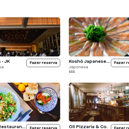
 - JK
Koshô Japanese Cuisine
Fazer reserva
Fazer r
sa
Japonesa
$$$
Muza Restaurante
Oli Pizzaria & Co.
Fazer reserva
Fazer r