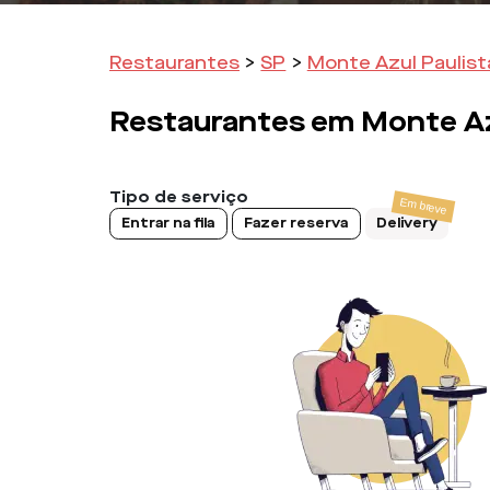
Restaurantes
>
SP
>
Monte Azul Paulist
Restaurantes em
Monte Az
Tipo de serviço
Entrar na fila
Fazer reserva
Delivery