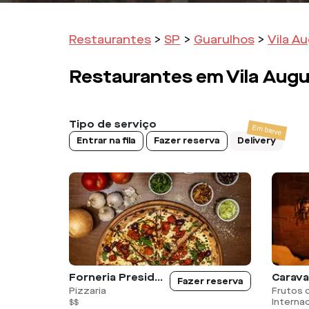
Restaurantes
>
SP
>
Guarulhos
>
Vila A
Restaurantes em
Vila Augu
Tipo de serviço
Entrar na fila
Fazer reserva
Delivery
Forneria Presidente
Fazer reserva
Pizzaria
Frutos d
Internac
$$