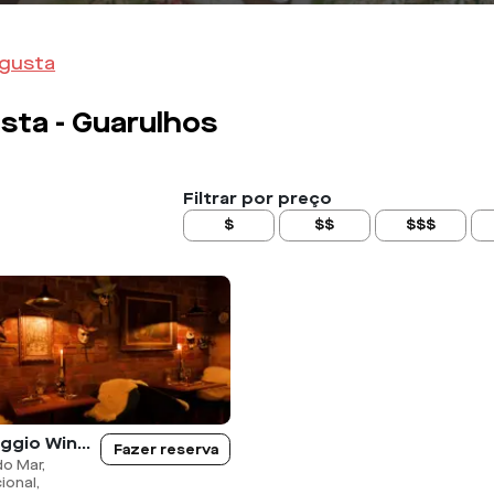
ugusta
sta -
Guarulhos
Filtrar por preço
$
$$
$$$
Caravaggio Wine & Bistrô
Fazer reserva
o Mar,
ional,