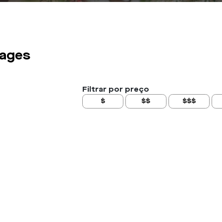
ages
Filtrar por preço
$
$$
$$$