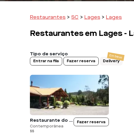
Restaurantes
>
SC
>
Lages
>
Lages
Restaurantes em
Lages -
L
Tipo de serviço
Entrar na fila
Fazer reserva
Delivery
Restaurante do Monge
Fazer reserva
Contemporânea
$$