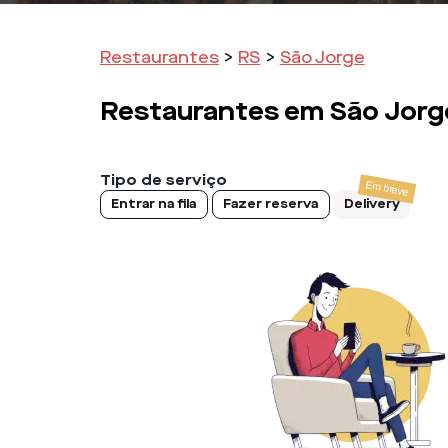
Restaurantes
>
RS
>
São Jorge
Restaurantes em
São Jorg
Tipo de serviço
Entrar na fila
Fazer reserva
Delivery