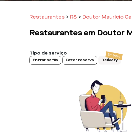
Restaurantes
>
RS
>
Doutor Maurício C
Restaurantes em
Doutor M
Tipo de serviço
Entrar na fila
Fazer reserva
Delivery