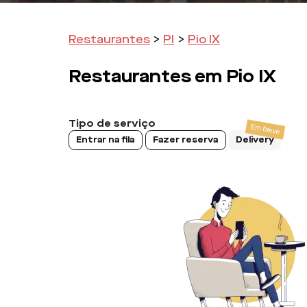
Restaurantes
>
PI
>
Pio IX
Restaurantes em
Pio IX
Tipo de serviço
Entrar na fila
Fazer reserva
Delivery