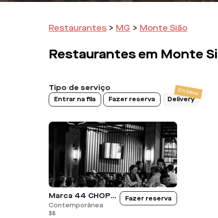
Restaurantes
>
MG
>
Monte Sião
Restaurantes em
Monte S
Tipo de serviço
Entrar na fila
Fazer reserva
Delivery
Marca 44 CHOPERIA E PETISCARIA
Fazer reserva
Contemporânea
$$