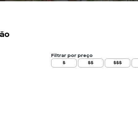
ião
Filtrar por preço
$
$$
$$$