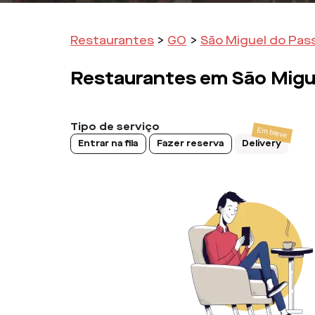
Restaurantes
>
GO
>
São Miguel do Pas
Restaurantes em
São Migu
Tipo de serviço
Entrar na fila
Fazer reserva
Delivery