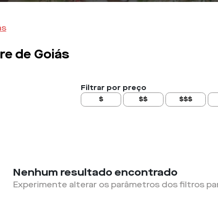
ás
e de Goiás
Filtrar por preço
$
$$
$$$
Nenhum resultado encontrado
Experimente alterar os parâmetros dos filtros pa