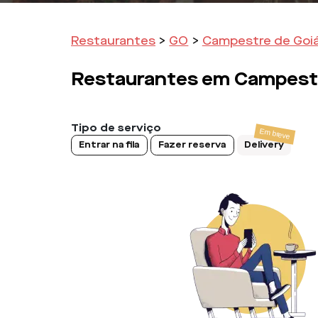
Restaurantes
>
GO
>
Campestre de Goi
Restaurantes em
Campestr
Tipo de serviço
Entrar na fila
Fazer reserva
Delivery