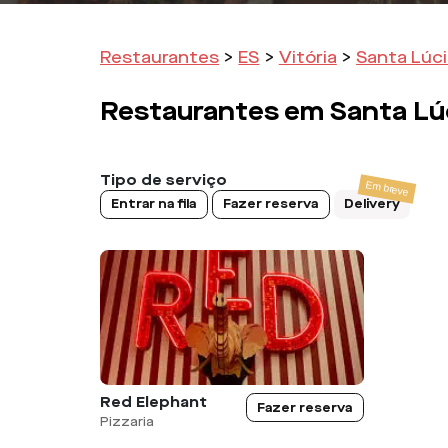
Restaurantes
>
ES
>
Vitória
>
Santa Lúci
Restaurantes em
Santa Lú
Tipo de serviço
Entrar na fila
Fazer reserva
Delivery
Red Elephant
Fazer reserva
Pizzaria