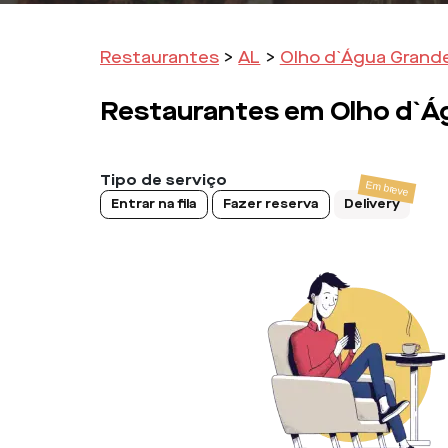
Restaurantes
>
AL
>
Olho d`Água Grand
Restaurantes em
Olho d`Á
Tipo de serviço
Entrar na fila
Fazer reserva
Delivery