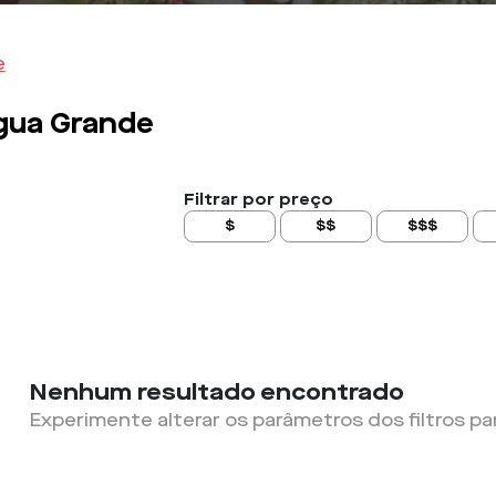
e
gua Grande
Filtrar por preço
$
$$
$$$
Nenhum resultado encontrado
Experimente alterar os parâmetros dos filtros pa