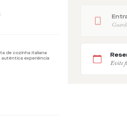
E
Entra
Guarde 
a de cozinha italiana
Rese
 autêntica experiência
Evite fi