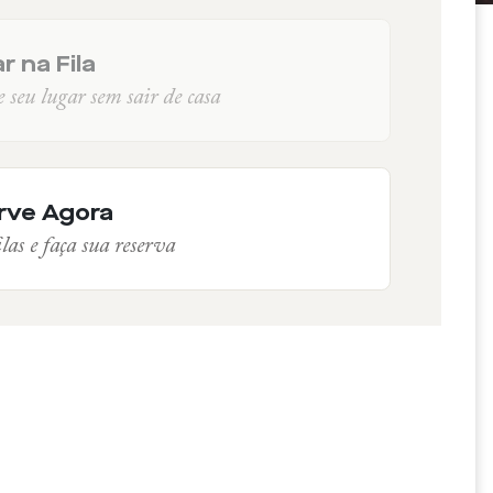
r na Fila
seu lugar sem sair de casa
rve Agora
las e faça sua reserva