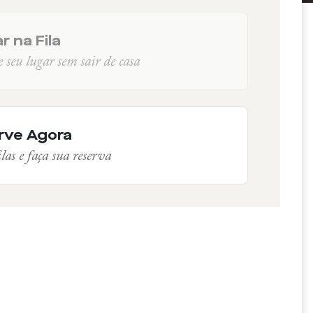
r na Fila
seu lugar sem sair de casa
rve Agora
las e faça sua reserva