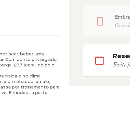
Entra
Guarde 
petiscar, beber uma
Rese
ói. Com ponto privilegiado,
Evite fi
ega, 237, Icaraí, no polo
a física e no clima
nte climatizado, amplo,
assa por treinamento para
iva. E modéstia parte,