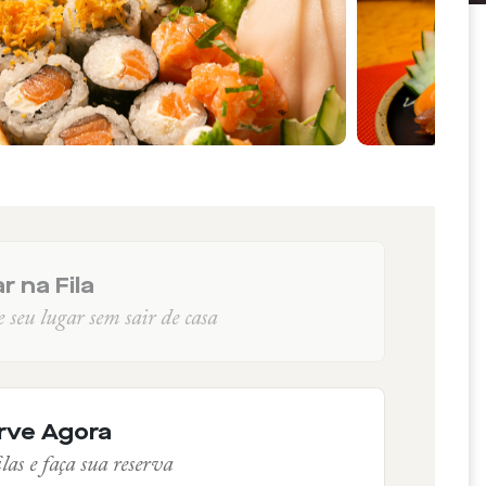
r na Fila
seu lugar sem sair de casa
rve Agora
las e faça sua reserva