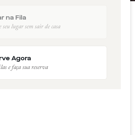
r na Fila
seu lugar sem sair de casa
rve Agora
las e faça sua reserva