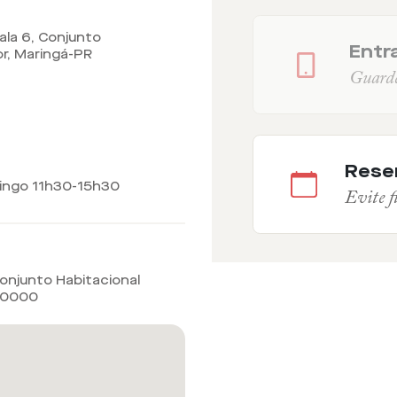
ala 6, Conjunto
Entra
or, Maringá-PR
Guarde 
Rese
mingo 11h30-15h30
Evite fi
Conjunto Habitacional
60000