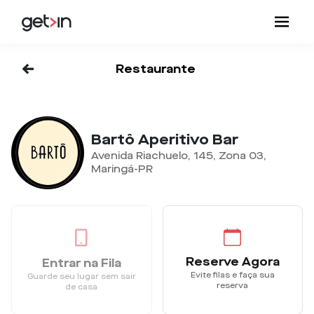
<-
Restaurante
Bartô Aperitivo Bar
Avenida Riachuelo, 145, Zona 03,
Maringá-PR
Reserve Agora
Entrar na Fila
Evite filas e faça sua
Guarde seu lugar sem sair
reserva
de casa