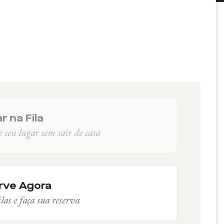
r na Fila
seu lugar sem sair de casa
rve Agora
las e faça sua reserva