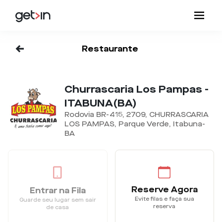
<-
Restaurante
Churrascaria Los Pampas -
ITABUNA(BA)
Rodovia BR-415, 2709, CHURRASCARIA
LOS PAMPAS, Parque Verde, Itabuna-
BA
Reserve Agora
Entrar na Fila
Evite filas e faça sua
Guarde seu lugar sem sair
reserva
de casa