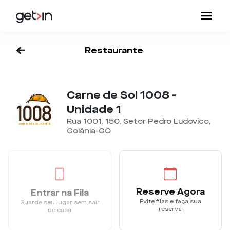
<-
Restaurante
Carne de Sol 1008 -
Unidade 1
Rua 1001, 150, Setor Pedro Ludovico,
Goiânia-GO
Reserve Agora
Entrar na Fila
Evite filas e faça sua
Guarde seu lugar sem sair
reserva
de casa