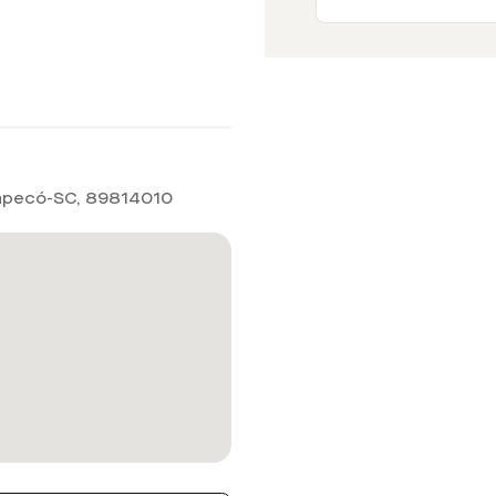
hapecó-SC
,
89814010