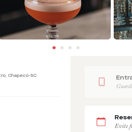
entro, Chapecó-SC
Entra
Guarde 
Rese
Evite fi