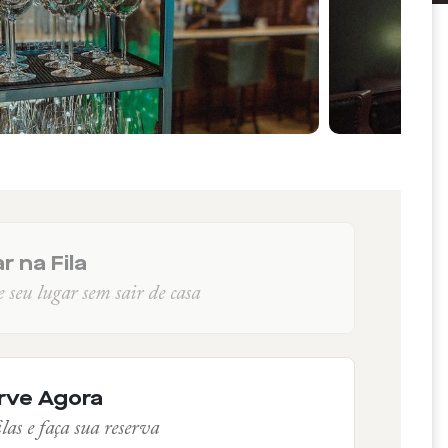
r na Fila
seu lugar sem sair de casa
rve Agora
las e faça sua reserva