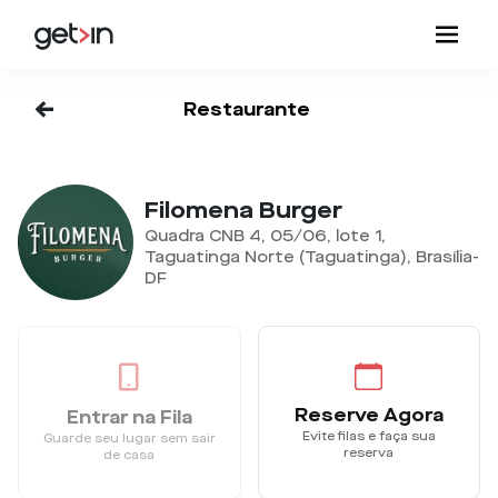
<-
Restaurante
Filomena Burger
Quadra CNB 4, 05/06, lote 1,
Taguatinga Norte (Taguatinga), Brasília-
DF
Reserve Agora
Entrar na Fila
Evite filas e faça sua
Guarde seu lugar sem sair
reserva
de casa