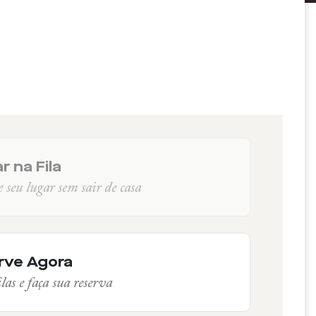
r na Fila
seu lugar sem sair de casa
rve Agora
las e faça sua reserva